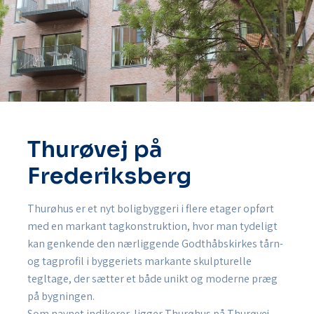
Thurøvej på
Frederiksberg
Thurøhus er et nyt boligbyggeri i flere etager opført
med en markant tagkonstruktion, hvor man tydeligt
kan genkende den nærliggende Godthåbskirkes tårn-
og tagprofil i byggeriets markante skulpturelle
tegltage, der sætter et både unikt og moderne præg
på bygningen.
Som navnet indikerer, ligger Thurøhus på Thurøvej –