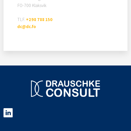
FO-700 Klaksvik
TLF.
+298 788 150
dc@dc.fo