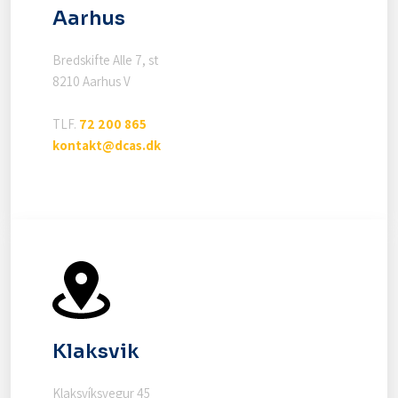
Aarhus
Bredskifte Alle 7, st
8210 Aarhus V
TLF.
72 200 865
kontakt@dcas.dk
Klaksvik
Klaksvíksvegur 45