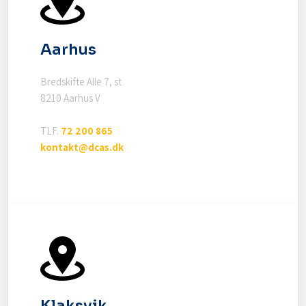
Aarhus
Bredskifte Alle 7, st
8210 Aarhus V
TLF.
72 200 865
kontakt@dcas.dk
Klaksvik