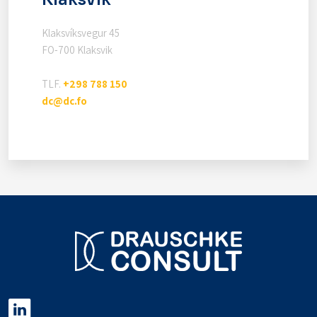
Klaksvíksvegur 45
FO-700 Klaksvik
TLF.
+298 788 150
dc@dc.fo