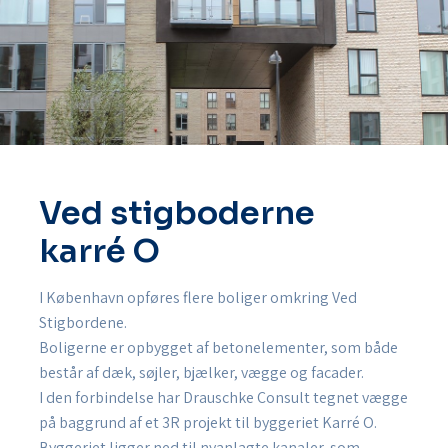
Ved stigboderne
karré O
I København opføres flere boliger omkring Ved
Stigbordene.
Boligerne er opbygget af betonelementer, som både
består af dæk, søjler, bjælker, vægge og facader.
I den forbindelse har Drauschke Consult tegnet vægge
på baggrund af et 3R projekt til byggeriet Karré O.
Byggeriet ligger ned til nyanlagte kanaler, som