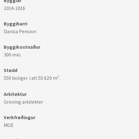
Byggiár
2014-2016
Byggiharri
Danica Pension
​Byggikostnaður
300 mio.
Stødd
2
550 boliger. I alt 55.620 m
.
Arkitektur
Gröning arkitekter
Verkfrøðingur
MOE