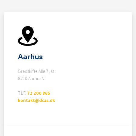
Aarhus
Bredskifte Alle 7, st
8210 Aarhus V
TLF.
72 200 865
kontakt@dcas.dk