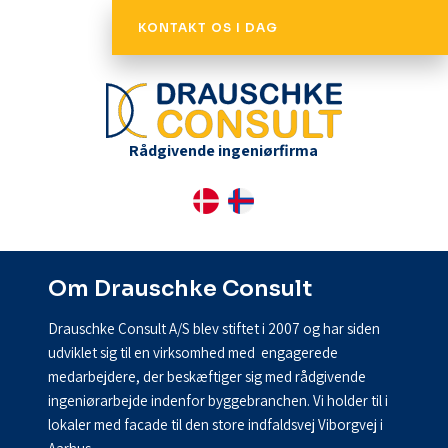
KONTAKT OS I DAG
​Rådgivende ingeniørfirma
Om Drauschke Consult
Drauschke Consult A/S blev stiftet i 2007 og har siden
udviklet sig til en virksomhed med engagerede
medarbejdere, der beskæftiger sig med rådgivende
ingeniørarbejde indenfor byggebranchen. Vi holder til i
lokaler med facade til den store indfaldsvej Viborgvej i