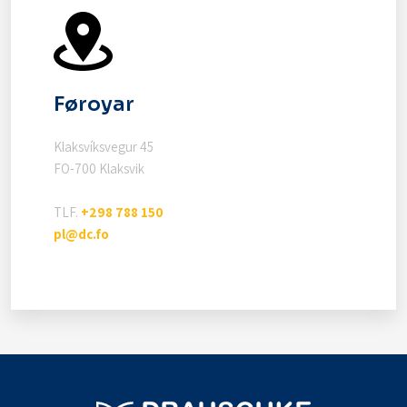
Føroyar
Klaksvíksvegur 45
FO-700 Klaksvik
TLF.
+298 788 150
pl@dc.fo