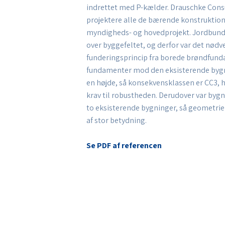
indrettet med P-kælder. Drauschke Consu
projektere alle de bærende konstruktio
myndigheds- og hovedprojekt. Jordbund
over byggefeltet, og derfor var det nød
funderingsprincip fra borede brøndfunda
fundamenter mod den eksisterende bygn
en højde, så konsekvensklassen er CC3, hv
krav til robustheden. Derudover var by
to eksisterende bygninger, så geometrie
af stor betydning.​
Se PDF af referencen