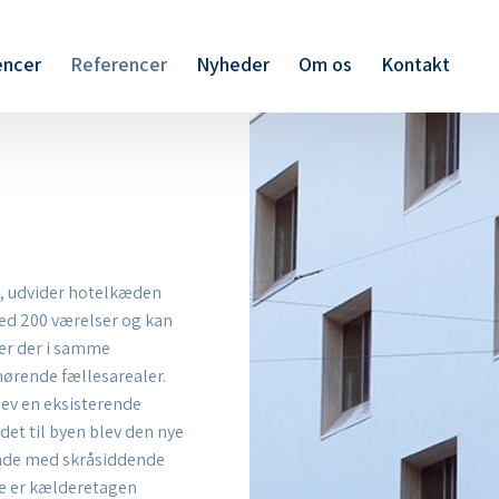
ncer
Referencer
Nyheder
Om os
Kontakt
 Å, udvider hotelkæden
ed 200 værelser og kan
 er der i samme
hørende fællesarealer.
lev en eksisterende
et til byen blev den nye
cade med skråsiddende
de er kælderetagen