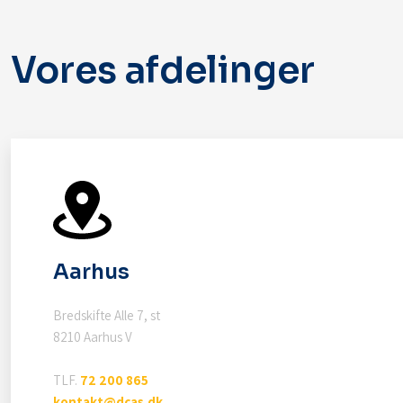
Vores afdelinger
Aarhus
Bredskifte Alle 7, st
8210 Aarhus V
TLF.
72 200 865
kontakt@dcas.dk