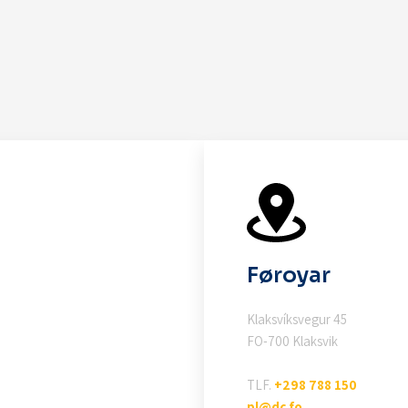
Føroyar
Klaksvíksvegur 45
FO-700 Klaksvik
TLF.
+298 788 150
pl@dc.fo