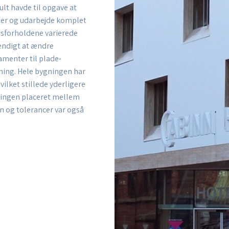
lt havde til opgave at
ner og udarbejde komplet
sforholdene varierede
vendigt at ændre
menter til plade­
ing. Hele bygningen har
ilket stillede yderligere
gningen placeret mellem
n og tolerancer var også