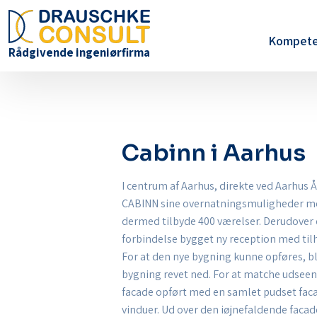
Kompete
​Rådgivende ingeniørfirma
Cabinn i Aarhus
I centrum af Aarhus, direkte ved Aarhus
CABINN sine overnatnings­muligheder m
dermed tilbyde 400 værelser. Derudover
forbindelse bygget ny reception med til
For at den nye bygning kunne opføres, b
bygning revet ned. For at matche udseend
facade opført med en samlet pudset fa
vinduer. Ud over den iøjnefaldende faca