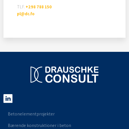
TLF.
+298 788 150
pl@dc.fo
Betonelementprojekter
Bærende konstruktioner i beton