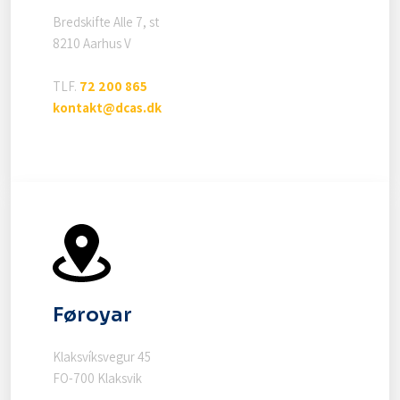
Bredskifte Alle 7, st
8210 Aarhus V
TLF.
72 200 865
kontakt@dcas.dk
Føroyar
Klaksvíksvegur 45
FO-700 Klaksvik